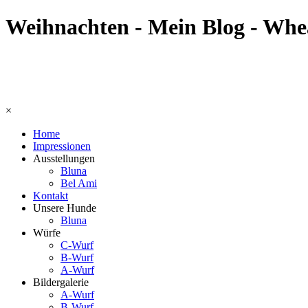
Weihnachten - Mein Blog - Wh
×
Home
Impressionen
Ausstellungen
Bluna
Bel Ami
Kontakt
Unsere Hunde
Bluna
Würfe
C-Wurf
B-Wurf
A-Wurf
Bildergalerie
A-Wurf
B-Wurf