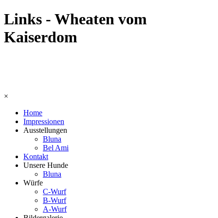
Links - Wheaten vom
Kaiserdom
×
Home
Impressionen
Ausstellungen
Bluna
Bel Ami
Kontakt
Unsere Hunde
Bluna
Würfe
C-Wurf
B-Wurf
A-Wurf
Bildergalerie